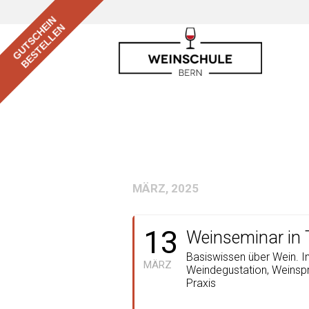
GUTSCHEIN
BESTELLEN
MÄRZ, 2025
13
Weinseminar in
Basiswissen über Wein. Im 
MÄRZ
Weindegustation, Weinspr
Praxis