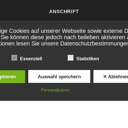
ANSCHRIFT
Weinschule Bern
ge Cookies auf unserer Webseite sowie externe D
Dählhölzliweg 1
. Sie können diese jedoch nach belieben aktivieren 
3005 Bern
tionen lesen Sie unsere Datenschutzbestimmunge
Essenziell
Statistiken
ptieren
Auswahl speichern
✕ Ablehne
Personalisieren
© Weinschule Bern 2026 |
Impressum
|
Datenschutz