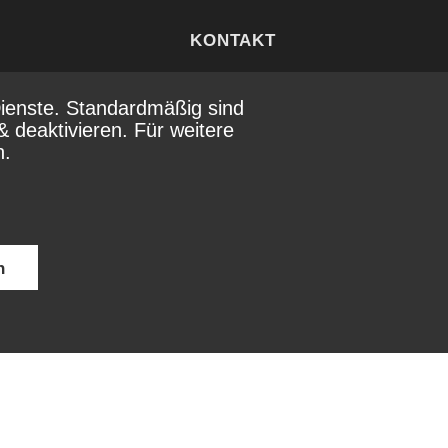
KONTAKT
Thomas Hari
ienste. Standardmäßig sind
079 358 83 82
& deaktivieren. Für weitere
info@weinschulebern.ch
n.
n