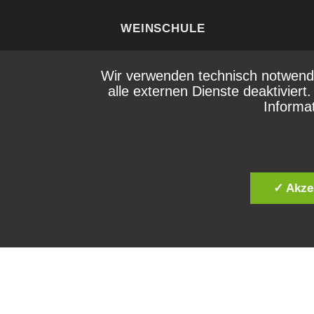
WEINSCHULE
Professionelle und erstklassige
Wir verwenden technisch notwendi
Seminare über Wein und
alle externen Dienste deaktiviert
Spirituosen für Einsteiger und
Informa
Fortgeschrittene.
✓ Akze